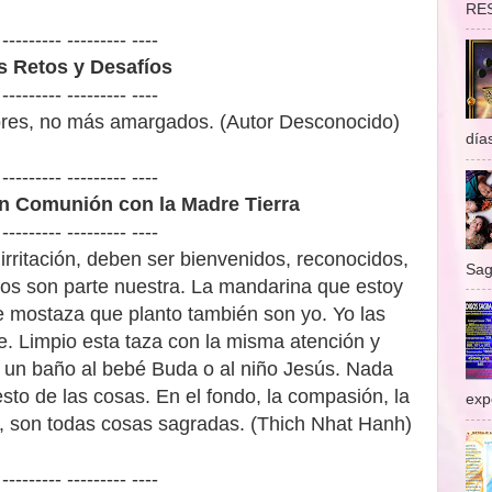
RES
 --------- --------- ----
os Retos y Desafíos
 --------- --------- ----
ores, no más amargados. (Autor Desconocido)
días
 --------- --------- ----
n Comunión con la Madre Tierra
 --------- --------- ----
rritación, deben ser bienvenidos, reconocidos,
Sag
os son parte nuestra. La mandarina que estoy
 mostaza que planto también son yo. Yo las
. Limpio esta taza con la misma atención y
e un baño al bebé Buda o al niño Jesús. Nada
sto de las cosas. En el fondo, la compasión, la
exp
aza, son todas cosas sagradas. (Thich Nhat Hanh)
 --------- --------- ----