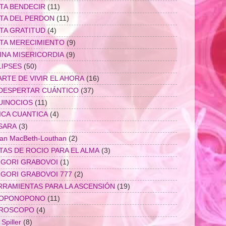
ETA BENDECIR
(11)
ETA DEL PERDON
(11)
ETA GRATITUD
(4)
ETA MERECIMIENTO
(9)
INA MISERICORDIA
(9)
LIPSES
(50)
ARTE DE VIVIR EL AHORA
(16)
 DESPERTAR CUÁNTICO
(37)
UINOCIOS
(11)
ICA CUANTICA
(4)
SARA
(3)
lian MacBeth-Louthan
(2)
TAS DE ROCIO PARA EL ALMA
(3)
IGORI GRABOVOI
(1)
IGORI GRABOVOI 777
(2)
RRAMIENTAS PARA LA ASCENSIÓN
(19)
OPONOPONO
(11)
ROSCOPO
(4)
Spiller
(8)