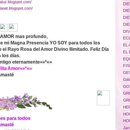
taluz.blogspot.com/
DI
planet.blogspot.com/
DI
DI
DI
DIV
i AMOR mas profundo,
EC
e mi Magna Presencia YO SOY para todos los
EL 
el Rayo Rosa del Amor Divino Ilimitado. Feliz Día
EL
 los días.
EQ
ntigo eternamente=»*«=
FIS
lita Amor=»*«=
GE
masté
Gil
GO
GR
GR
HE
HO
es para todos
HO
masté
Jan 