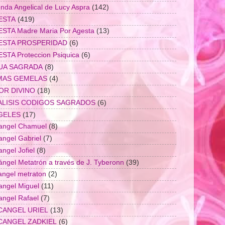
nda Angelical de Lucy Aspra
(142)
ESTA
(419)
STA Madre Maria Por Agesta
(13)
ESTA PROSPERIDAD
(6)
STA Proteccion Psiquica
(6)
UA SAGRADA
(8)
MAS GEMELAS
(4)
OR DIVINO
(18)
ALISIS CODIGOS SAGRADOS
(6)
GELES
(17)
angel Chamuel
(8)
angel Gabriel
(7)
angel Jofiel
(8)
ángel Metatrón a través de J. Tyberonn
(39)
angel metraton
(2)
angel Miguel
(11)
angel Rafael
(7)
CANGEL URIEL
(13)
CANGEL ZADKIEL
(6)