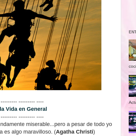
EN
coc
 --------- --------- ----
Act
 la Vida en General
 --------- --------- ----
undamente miserable...pero a pesar de todo yo
a es algo maravilloso. (
Agatha Christi
)