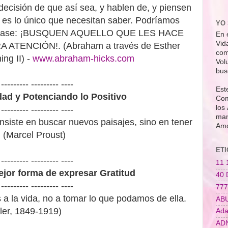
isión de que así sea, y hablen de, y piensen
o es lo único que necesitan saber. Podríamos
YO 
ola frase: ¡BUSQUEN AQUELLO QUE LES HACE
En 
Vid
TENCIÓN!. (Abraham a través de Esther
com
ing II) -
www.abraham-hicks.com
Vol
bus
 --------- --------- ----
Est
dad y Potenciando lo Positivo
Com
los
 --------- --------- ----
man
nsiste en buscar nuevos paisajes, sino en tener
Amo
 (Marcel Proust)
ET
 --------- --------- ----
11 
ejor forma de expresar Gratitud
40
 --------- --------- ----
77
a la vida, no a tomar lo que podamos de ella.
AB
ler, 1849-1919)
Ada
AD