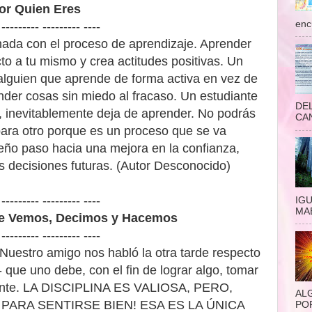
por Quien Eres
enc
 --------- --------- ----
nada con el proceso de aprendizaje. Aprender
cto a tu mismo y crea actitudes positivas. Un
 alguien que aprende de forma activa en vez de
nder cosas sin miedo al fracaso. Un estudiante
DEL
r, inevitablemente deja de aprender. No podrás
CAN
 para otro porque es un proceso que se va
ño paso hacia una mejora en la confianza,
s decisiones futuras. (Autor Desconocido)
 --------- --------- ----
IG
MAE
ue Vemos, Decimos y Hacemos
 --------- --------- ----
 Nuestro amigo nos habló la otra tarde respecto
- que uno debe, con el fin de lograr algo, tomar
emente. LA DISCIPLINA ES VALIOSA, PERO,
AL
PARA SENTIRSE BIEN! ESA ES LA ÚNICA
POR