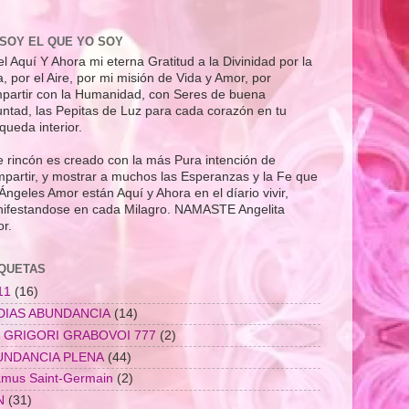
SOY EL QUE YO SOY
el Aquí Y Ahora mi eterna Gratitud a la Divinidad por la
a, por el Aire, por mi misión de Vida y Amor, por
partir con la Humanidad, con Seres de buena
untad, las Pepitas de Luz para cada corazón en tu
queda interior.
e rincón es creado con la más Pura intención de
partir, y mostrar a muchos las Esperanzas y la Fe que
 Ángeles Amor están Aquí y Ahora en el díario vivir,
ifestandose en cada Milagro. NAMASTE Angelita
r.
IQUETAS
11
(16)
 DIAS ABUNDANCIA
(14)
7 GRIGORI GRABOVOI 777
(2)
UNDANCIA PLENA
(44)
mus Saint-Germain
(2)
N
(31)