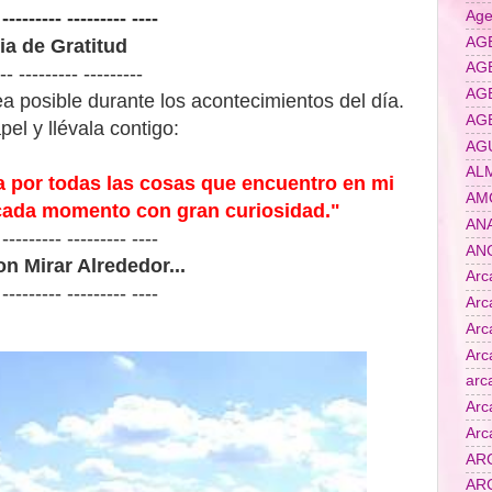
Age
 --------- --------- ----
AG
ia de Gratitud
AGE
-- --------- ---------
AG
a posible durante los acontecimientos del día.
AGE
el y llévala contigo:
AG
AL
 por todas las cosas que encuentro en mi
AM
r cada momento con gran curiosidad."
AN
 --------- --------- ----
AN
n Mirar Alrededor...
Arc
 --------- --------- ----
Arc
Arc
Arc
arc
Arc
Arc
AR
AR