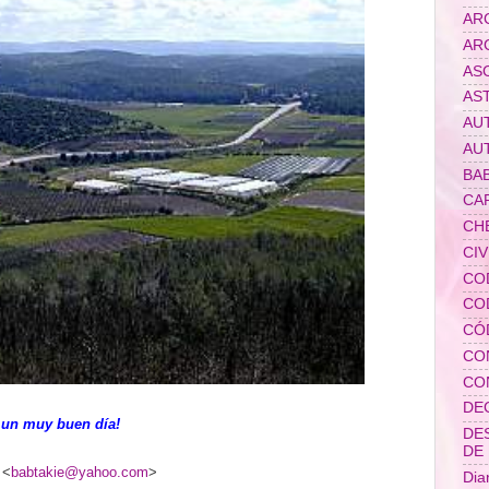
AR
AR
AS
AS
AU
AU
BAB
CA
CH
CIV
CO
CO
CÓ
CO
CO
DE
 un muy buen día!
DE
DE
 <
babtakie@yahoo.com
>
Dia