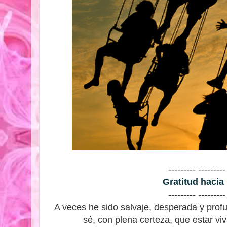
--------- ---------
Gratitud hacia
--------- ---------
A veces he sido salvaje, desperada y prof
sé, con plena certeza, que estar viv