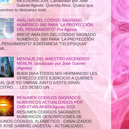
RESTAURACIÓN, Canalizado por José
Gabriel Agesta. Querida Alma: Quiero que
uentres tu descanso total...
ANÁLISIS DEL CÓDIGO SAGRADO
NUMÉRICO 580 PARA "LA PROYECCIÓN
DEL PENSAMIENTO" Por Agesta
BREVE ANÁLISIS DEL CÓDIGO SAGRADO
NUMÉRICO 580 PARA "LA PROYECCIÓN
 PENSAMIENTO" A DISTANCIA "TELEPSIQUIA"
A...
MENSAJE DEL MAESTRO ASCENDIDO
MERLÍN, canalizado por José Gabriel
(Agesta)
BUEN DIA A TODOS MIS HERMANOS!! LES
OFREZCO ESTE EJERCICIO A QUIENES
UAL QUE YO VIBRAN JUNTO A ESTE GRAN
STRO..... LES DESEO UN ...
RESUMEN CODIGOS SAGRADOS
NUMERICOS ACTUALIZADOS POR
CHRISTIAN ARATA Agosto 2015
RESUMEN CODIGOS SAGRADOS
NUMERICOS DESCRIPCIONES DE
GUNOS CÓDIGOS, ALFABETICO - CANALIZADOS
 JOSÉ GABRIEL (AGESTA) - ACTUALIZADO...