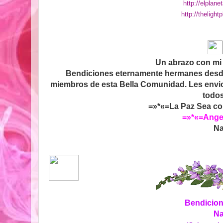
http://elplane
http://thelight
Un abrazo con m
Bendiciones eternamente hermanes desd
miembros de esta Bella Comunidad. Les envio 
todos
=»*«=La Paz Sea co
=»*«=Ange
Na
Bendicion
Na