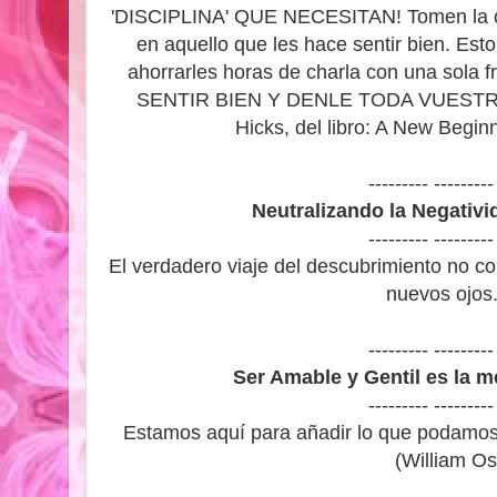
'DISCIPLINA' QUE NECESITAN! Tomen la dec
en aquello que les hace sentir bien. Est
ahorrarles horas de charla con una s
SENTIR BIEN Y DENLE TODA VUESTRA A
Hicks, del libro: A New Beginn
--------- ---------
Neutralizando la Negativi
--------- ---------
El verdadero viaje del descubrimiento no co
nuevos ojos.
--------- ---------
Ser Amable y Gentil es la m
--------- ---------
Estamos aquí para añadir lo que podamos 
(William Os