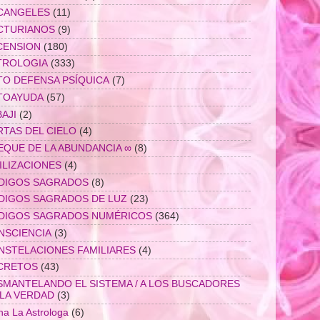
CANGELES
(11)
CTURIANOS
(9)
CENSION
(180)
TROLOGIA
(333)
TO DEFENSA PSÍQUICA
(7)
TOAYUDA
(57)
AJI
(2)
RTAS DEL CIELO
(4)
EQUE DE LA ABUNDANCIA ∞
(8)
ILIZACIONES
(4)
DIGOS SAGRADOS
(8)
DIGOS SAGRADOS DE LUZ
(23)
DIGOS SAGRADOS NUMÉRICOS
(364)
NSCIENCIA
(3)
NSTELACIONES FAMILIARES
(4)
CRETOS
(43)
SMANTELANDO EL SISTEMA / A LOS BUSCADORES
 LA VERDAD
(3)
na La Astrologa
(6)