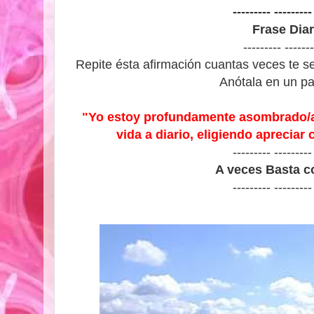
--------- ---------
Frase Diar
--------- -------
Repite ésta afirmación cuantas veces te se
Anótala en un pap
"Yo estoy profundamente asombrado/a
vida a diario, eligiendo aprecia
--------- ---------
A veces Basta co
--------- ---------