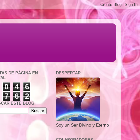
TAS DE PÁGINA EN
DESPERTAR
TAL
0
4
6
7
6
2
SCAR ESTE BLOG
Soy un Ser Divino y Eterno
COLABORADORES