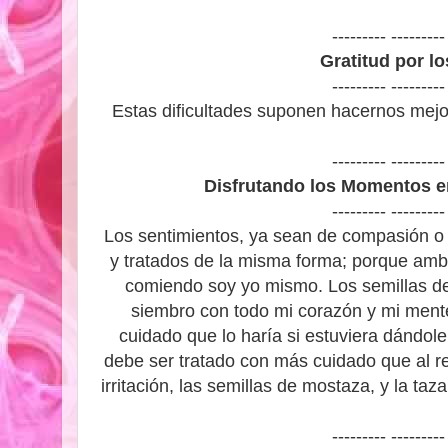
--------- ---------
Gratitud por l
--------- ---------
Estas dificultades suponen hacernos mej
--------- ---------
Disfrutando los Momentos e
--------- ---------
Los sentimientos, ya sean de compasión o i
y tratados de la misma forma; porque amb
comiendo soy yo mismo. Los semillas de
siembro con todo mi corazón y mi mente
cuidado que lo haría si estuviera dándol
debe ser tratado con más cuidado que al re
irritación, las semillas de mostaza, y la t
--------- ---------